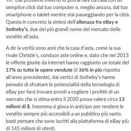
90? Dal prossimo inverno lo potrai fare da casa con un
semplice click dal tuo computer o, meglio ancora, dal tuo
smartphone o tablet mentre stai passeggiando per la città.
Questa in concreto la sintesi dell’
allenaza fra eBay e
Sotheby’s
, due dei più grandi nome del mercato delle
vendite all’asta.
A dir la verità sono anni che la casa d’asta, come la sua
rivale Christie’s, conduce aste online e, dato che nel 2013
le offerte giunte da internet hanno raggiunto un totale del
17% su tutte le opere vendute
(il
36% in più
rispetto
all’anno precedente), dai vertici di Sotheby’s hanno
pensato di sfruttare le potenzialità della tecnologia di
eBay per farsi trovare pronti a cogliere i profitti di un
mercato che si stima entro il 2020 possa valere circa
13
milioni di $
. Insomma si gioca in anticipo per rendere le
vendite sempre più accessibili a un pubblico più vasto,
basti pensare che sono iscritti alla piattaforma di eBay più
di 145 milioni di utenti.